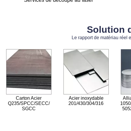
Services de découpe au laser
Solution 
Le rapport de matériau réel et
Carton Acier
Acier inoxydable
All
Q235/SPCC/SECC/
201/430/304/316
1050
SGCC
505