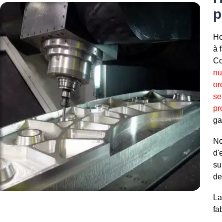
p
Ho
à 
Co
nu
or
se
pr
ga
No
d'
su
de
La
fa